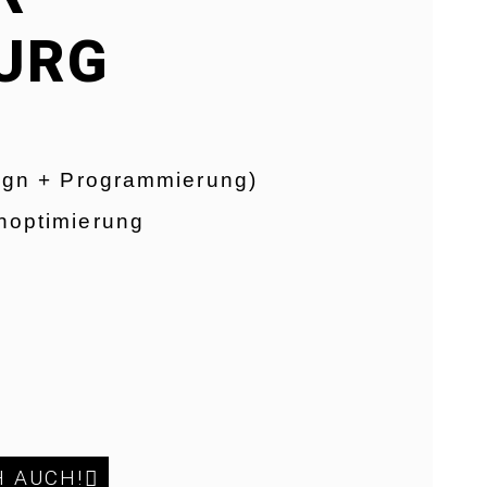
URG
ign + Programmierung)
optimierung
H AUCH!